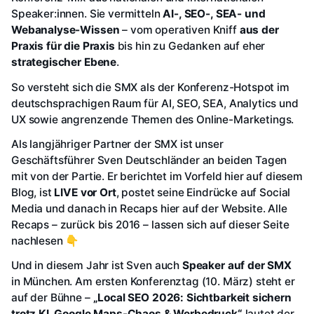
Speaker:innen. Sie vermitteln
AI-, SEO-, SEA- und
Webanalyse-Wissen
– vom operativen Kniff
aus der
Praxis für die Praxis
bis hin zu Gedanken auf eher
strategischer Ebene
.
So versteht sich die SMX als der Konferenz-Hotspot im
deutschsprachigen Raum für AI, SEO, SEA, Analytics und
UX sowie angrenzende Themen des Online-Marketings.
Als langjähriger Partner der SMX ist unser
Geschäftsführer Sven Deutschländer an beiden Tagen
mit von der Partie. Er berichtet im Vorfeld hier auf diesem
Blog, ist
LIVE vor Ort
, postet seine Eindrücke auf Social
Media und danach in Recaps hier auf der Website. Alle
Recaps – zurück bis 2016 – lassen sich auf dieser Seite
nachlesen 👇
Und in diesem Jahr ist Sven auch
Speaker auf der SMX
in München. Am ersten Konferenztag (10. März) steht er
auf der Bühne –
„Local SEO 2026: Sichtbarkeit sichern
trotz KI, Google Maps-Chaos & Werbedruck“
lautet der